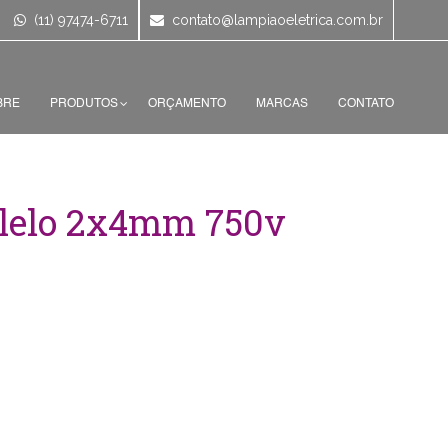
(11) 97474-6711
contato@lampiaoeletrica.com.br
BRE
PRODUTOS
ORÇAMENTO
MARCAS
CONTATO
alelo 2x4mm 750v