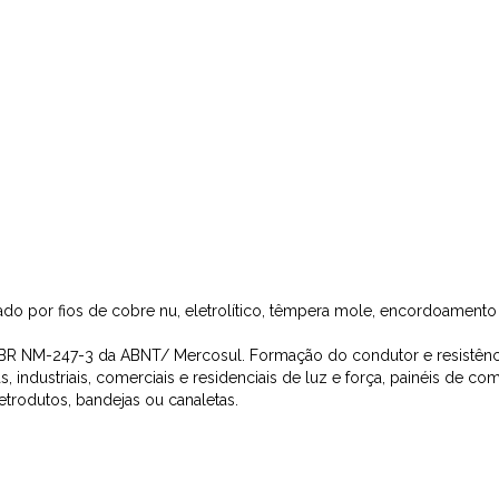
o por fios de cobre nu, eletrolítico, têmpera mole, encordoamento Cla
BR NM-247-3 da ABNT/ Mercosul. Formação do condutor e resistênc
s, industriais, comerciais e residenciais de luz e força, painéis de co
trodutos, bandejas ou canaletas.