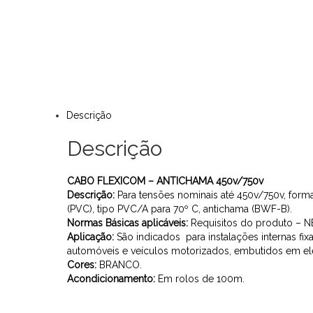
Descrição
Descrição
CABO FLEXICOM – ANTICHAMA 450v/750v
Descrição:
Para tensões nominais até 450v/750v, formad
(PVC), tipo PVC/A para 70º C, antichama (BWF-B).
Normas Básicas aplicáveis:
Requisitos do produto – N
Aplicação:
São indicados para instalações internas fixa
automóveis e veículos motorizados, embutidos em ele
Cores:
BRANCO.
Acondicionamento:
Em rolos de 100m.