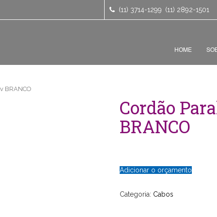
(11) 3714-1299
(11) 2892-1501
HOME
SO
50v BRANCO
Cordão Par
BRANCO
Adicionar o orçamento
Categoria:
Cabos