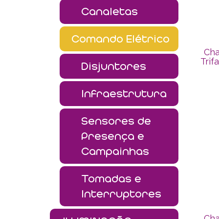
Canaletas
Comando Elétrico
Cha
Trif
Disjuntores
Infraestrutura
Sensores de
Presença e
Campainhas
Tomadas e
Interruptores
Cha