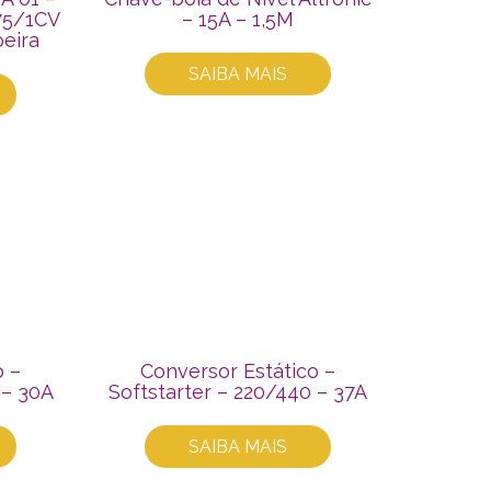
,75/1CV
– 15A – 1,5M
oeira
SAIBA MAIS
o –
Conversor Estático –
 – 30A
Softstarter – 220/440 – 37A
SAIBA MAIS