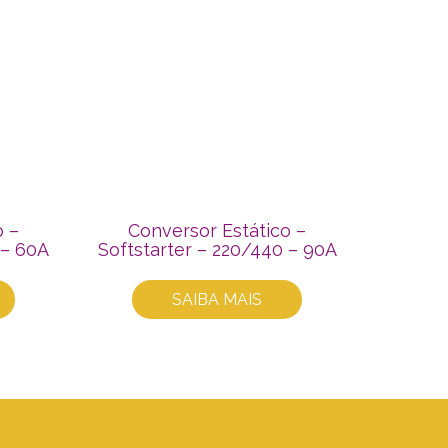
o –
Conversor Estático –
 – 60A
Softstarter – 220/440 – 90A
SAIBA MAIS