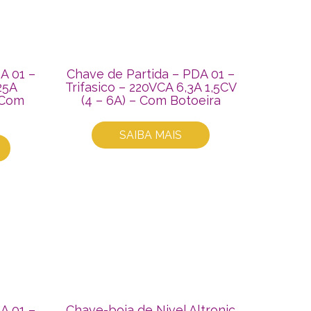
A 01 –
Chave de Partida – PDA 01 –
25A
Trifasico – 220VCA 6,3A 1,5CV
– Com
(4 – 6A) – Com Botoeira
SAIBA MAIS
A 01 –
Chave-boia de Nivel Altronic