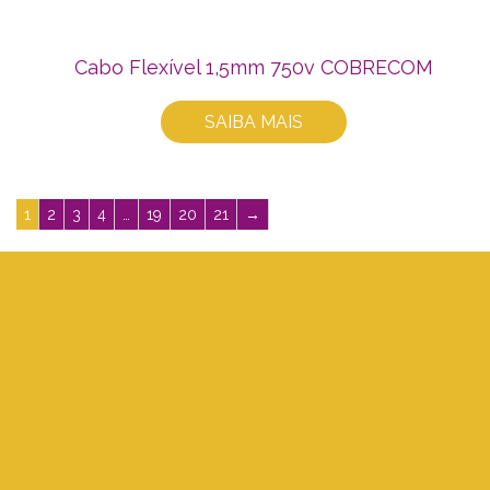
Cabo Flexível 1,5mm 750v COBRECOM
SAIBA MAIS
1
2
3
4
…
19
20
21
→