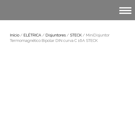
Início
/
ELÉTRICA
/
Disjuntores
/
STECK
/ MiniDisjuntor
Termomagnético Bipolar DIN curva C 16A STECK