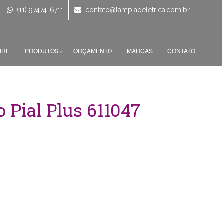
(11) 97474-6711
contato@lampiaoeletrica.com.br
BRE
PRODUTOS
ORÇAMENTO
MARCAS
CONTATO
 Pial Plus 611047