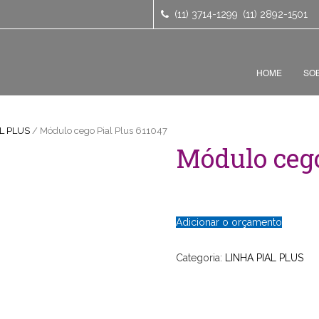
(11) 3714-1299
(11) 2892-1501
HOME
SO
L PLUS
/ Módulo cego Pial Plus 611047
Módulo cego
Adicionar o orçamento
Categoria:
LINHA PIAL PLUS