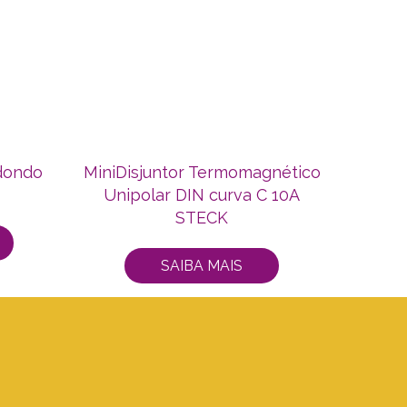
dondo
MiniDisjuntor Termomagnético
Unipolar DIN curva C 10A
STECK
SAIBA MAIS