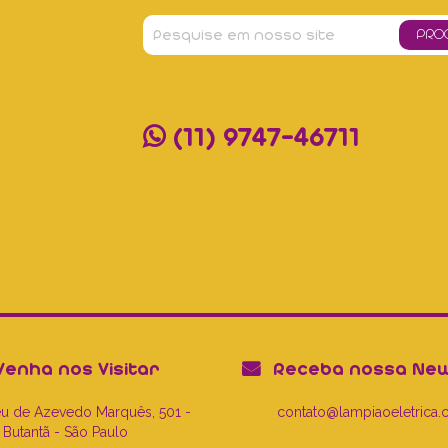
(11) 9747-46711
enha nos Visitar
Receba nossa New
feu de Azevedo Marquês, 501 -
contato@lampiaoeletrica.
Butantã - São Paulo