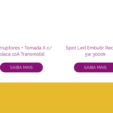
erruptores + Tomada X c/
Spot Led Embutir Re
placa 10A Transmóbil
5w 3000k
SAIBA MAIS
SAIBA MAIS