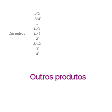
1/2′
3/4′
1′
11/4′
Diâmetros
11/2′
2′
2/12′
3′
4′
Outros produtos