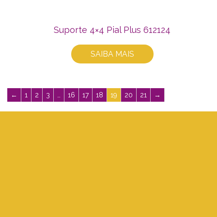
Suporte 4×4 Pial Plus 612124
SAIBA MAIS
←
1
2
3
…
16
17
18
19
20
21
→