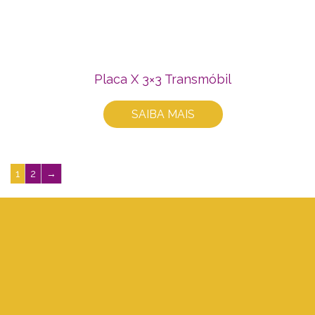
Placa X 3×3 Transmóbil
SAIBA MAIS
1
2
→