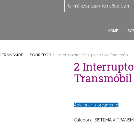
(11) 3714-1299
(11) 2892-1501
HOME
SO
X TRANSMÓBIL - SOBREPOR
/ 2 Interruptores X c/ placa 10A Transmóbil
2 Interrupto
Transmóbil
Adicionar o orçamento
Categoria:
SISTEMA X TRANSM