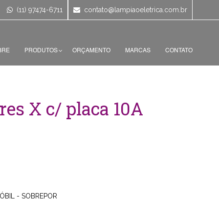
(11) 97474-6711
contato@lampiaoeletrica.com.br
BRE
PRODUTOS
ORÇAMENTO
MARCAS
CONTATO
res X c/ placa 10A
ÓBIL - SOBREPOR